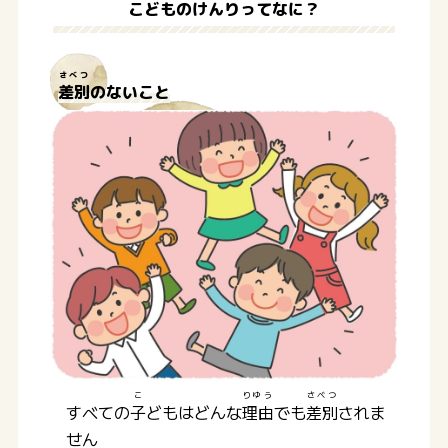
こどものけんりってなに？
さべつ
差別
のないこと
こ
りゆう
さべつ
すべての
子
どもはどんな
理由
でも
差別
されま
せん