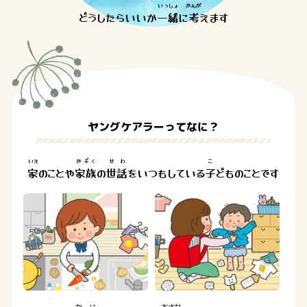
いっしょ
かんが
どうしたらいいか
一緒
に
考
えます
ヤングケアラーってなに？
いえ
かぞく
せわ
こ
家
のことや
家族
の
世話
をいつもしている
子
どものことです
かじ
おさな