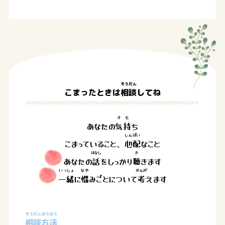
そうだん
こまったときは
相談
してね
きも
あなたの
気持
ち
しんぱい
こまっていること、
心配
なこと
はなし
き
あなたの
話
をしっかり
聴
きます
いっしょ
なや
かんが
一緒
に
悩
みごとについて
考
えます
そうだん
ほうほう
相談
方法