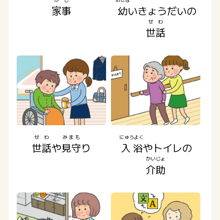
家事
幼
いきょうだいの
せわ
世話
せわ
みまも
にゅうよく
世話
や
見守
り
入浴
やトイレの
かいじょ
介助