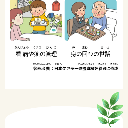
かんびょう
くすり
かんり
み
まわ
せわ
看病
や
薬
の
管理
身
の
回
りの
世話
さんこう
しゅってん
にほん
れんめい
しりょう
さんこう
さくせい
参考
出典
：
日本
ケアラー
連盟
資料
を
参考
に
作成