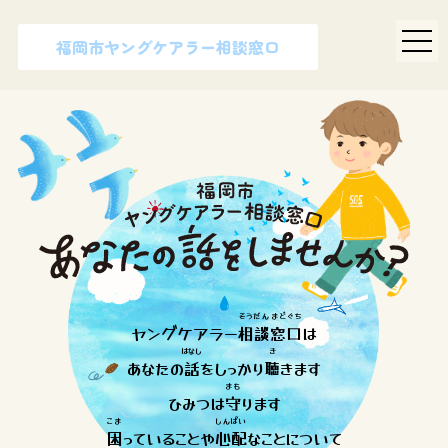
福岡市ヤングケアラー相談窓口
そうだん
まどぐち
ヤングケアラー
相談
窓口
は
はなし
き
あなたの
話
をしっかり
聴
きます
まも
ひみつは
守
ります
こま
しんぱい
困
っていることや
心配
なことについて