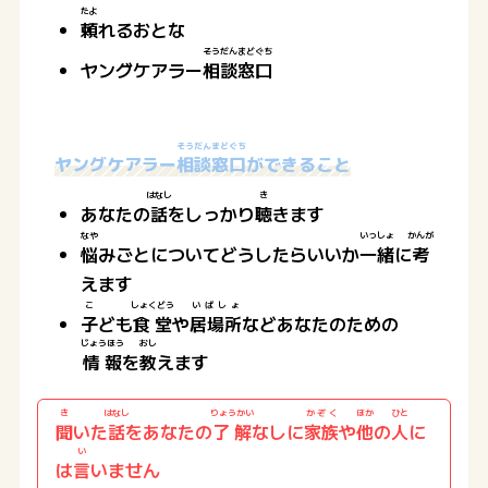
たよ
頼
れるおとな
そうだん
まどぐち
ヤングケアラー
相談
窓口
そうだん
まどぐち
ヤングケアラー
相談
窓口
ができること
はなし
き
あなたの
話
をしっかり
聴
きます
なや
いっしょ
かんが
悩
みごとについてどうしたらいいか
一緒
に
考
えます
こ
しょくどう
いばしょ
子
ども
食堂
や
居場所
などあなたのための
じょうほう
おし
情報
を
教
えます
き
はなし
りょうかい
かぞく
ほか
ひと
聞
いた
話
をあなたの
了解
なしに
家族
や
他
の
人
に
い
は
言
いません