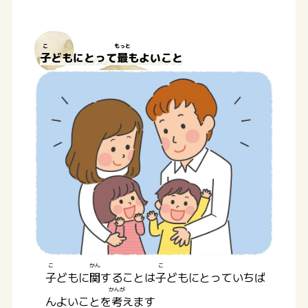
こ
もっと
子
どもにとって
最
もよいこと
こ
かん
こ
子
どもに
関
することは
子
どもにとっていちば
かんが
んよいことを
考
えます