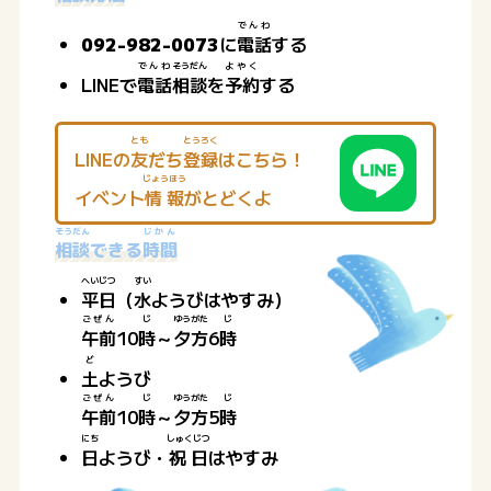
でんわ
092-982-0073
に
電話
する
でんわ
そうだん
よやく
LINEで
電話
相談
を
予約
する
とも
とうろく
LINEの
友
だち
登録
はこちら！
じょうほう
イベント
情報
がとどくよ
そうだん
じかん
相談
できる
時間
へいじつ
すい
平日
（
水
ようびはやすみ）
ごぜん
じ
ゆうがた
じ
午前
10
時
～
夕方
6
時
ど
土
ようび
ごぜん
じ
ゆうがた
じ
午前
10
時
～
夕方
5
時
にち
しゅくじつ
日
ようび・
祝日
はやすみ