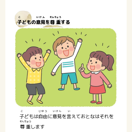
こ
いけん
そんちょう
子
どもの
意見
を
尊重
する
こ
じゆう
いけん
い
子
どもは
自由
に
意見
を
言
えておとなはそれを
そんちょう
尊重
します