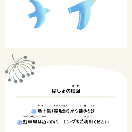
ちず
ばしょの
地図
ちかてつ
あかさか
えき
とほ
ふん
地下鉄
(
赤坂
駅
)から
徒歩
5
分
ちゅうしゃじょう
ちか
りよう
駐車場
は
近
くのパーキングをご
利用
ください