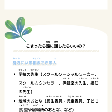
だれ
はな
こまったら
誰
に
話
したらいいの？
みぢか
そうだん
ひと
身近
にいる
相談
できる
人
がっこう
せんせい
学校
の
先生
（スクールソーシャルワーカー、
ほけん
しつ
せんせい
たんにん
スクールカウンセラー、
保健
室
の
先生
、
担任
せんせい
の
先生
）
ちいき
みんせい
いいん
じどう
いいん
こ
地域
のおとな（
民生
委員
・
児童
委員
、
子
ども
しょくどう
いばしょ
食堂
や
居場所
のおとな、など）