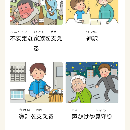
ふあんてい
かぞく
ささ
つうやく
不安定
な
家族
を
支
え
通訳
る
かけい
ささ
こえ
みまも
家計
を
支
える
声
かけや
見守
り