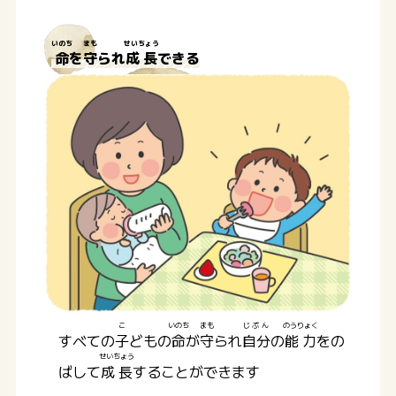
いのち
まも
せいちょう
命
を
守
られ
成長
できる
こ
いのち
まも
じぶん
のうりょく
すべての
子
どもの
命
が
守
られ
自分
の
能力
をの
せいちょう
ばして
成長
することができます